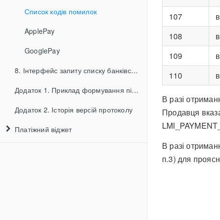
Список кодів помилок
107
в
ApplePay
108
в
GooglePay
109
в
8. Інтерфейс запиту списку банківських платежів
110
в
Додаток 1. Приклад формування підпису для XML-інтерфейсів
В разі отриман
Додаток 2. Історія версій протоколу
Продавця вказа
LMI_PAYMENT
Платіжний віджет
В разі отриман
Приклади
п.3) для проясн
Вбудований віджет
Спливаючий віджет