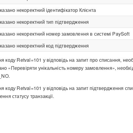
казано некоректний ідентифікатор Клієнта
казано некоректний тип підтвердження
казано некоректний номер замовлення в системі PaySoft
казано некоректний код підтвердження
ня коду Retval=101 у відповідь на запит про списання, нео
но «Перевіряти унікальність номеру замовлення», необхі
_NO.
ня коду Retval=101 у відповідь на запит підтвердження спи
ення статусу транзакції.