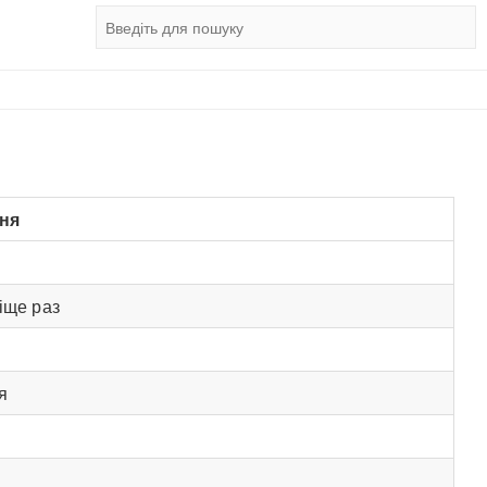
ня
іще раз
я