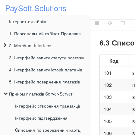
PaySoft.Solutions
Інтернет-еквайрінг
1. Персональний кабінет Продавця
6.3 Спис
2. Merchant Interface
3. Інтерфейс запиту статусу платежу
2.1. Форма запиту платежу
Код
4. Інтерфейс запиту історії платежів
2.2. Форма попереднього запиту
101
з
5. Інтерфейс повернення платежів
2.3. Форма сповіщення про платіж
102
п
Прийом платежів Server-Server
2.4. Форма виконаного платежу
103
в
2.5. Форма невиконаного платежу
Інтерфейс створення транзакції
104
в
Інтерфейс підтвердження
105
в
Cписання по збереженній картці
106
в